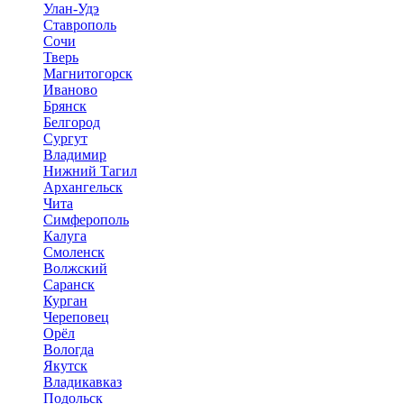
Улан-Удэ
Ставрополь
Сочи
Тверь
Магнитогорск
Иваново
Брянск
Белгород
Сургут
Владимир
Нижний Тагил
Архангельск
Чита
Симферополь
Калуга
Смоленск
Волжский
Саранск
Курган
Череповец
Орёл
Вологда
Якутск
Владикавказ
Подольск