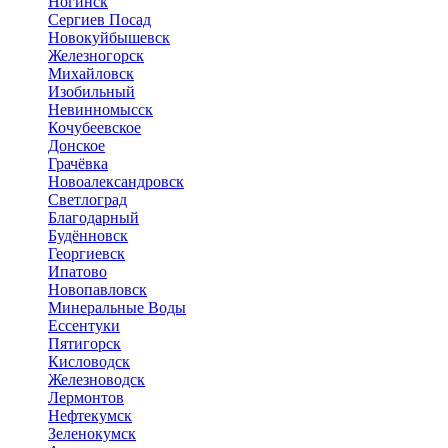
Ногинск
Сергиев Посад
Новокуйбышевск
Железногорск
Михайловск
Изобильный
Невинномысск
Кочубеевское
Донское
Грачёвка
Новоалександровск
Светлоград
Благодарный
Будённовск
Георгиевск
Ипатово
Новопавловск
Минеральные Воды
Ессентуки
Пятигорск
Кисловодск
Железноводск
Лермонтов
Нефтекумск
Зеленокумск