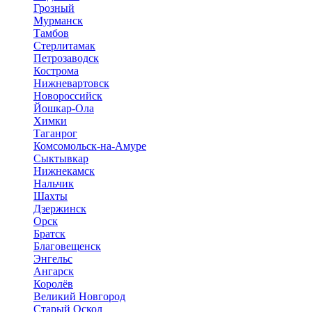
Грозный
Мурманск
Тамбов
Стерлитамак
Петрозаводск
Кострома
Нижневартовск
Новороссийск
Йошкар-Ола
Химки
Таганрог
Комсомольск-на-Амуре
Сыктывкар
Нижнекамск
Нальчик
Шахты
Дзержинск
Орск
Братск
Благовещенск
Энгельс
Ангарск
Королёв
Великий Новгород
Старый Оскол