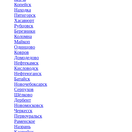
Копейск
Находка
Пятигорск
Хасавюрт
Рубцовск
Березники
Коломна
Майкоп
Одинцово
Ковров
Домодедово
Нефтекамск
Кисловодск
Нефтеюганск
Батайск
Новочебоксарск
Серпухов
Щёлково
Дербент
Новомосковск
Черкесск
Первоуральск
Раменское
Назрань
Каспийск