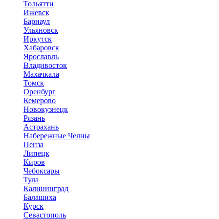
Тольятти
Ижевск
Барнаул
Ульяновск
Иркутск
Хабаровск
Ярославль
Владивосток
Махачкала
Томск
Оренбург
Кемерово
Новокузнецк
Рязань
Астрахань
Набережные Челны
Пенза
Липецк
Киров
Чебоксары
Тула
Калининград
Балашиха
Курск
Севастополь