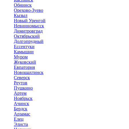
Обнинск
Орехово-Зуево
Кызыл
Новый Уренгой
Невинномысск
Димитровград
Октябрьский
Долгопрудный
Ессентуки
Камышин
Муром
Жуковский
Евпатория
Новошахтинск
Северск
Реутов
Пушкино
Артем
Ноябрьск
Ачинск
Бердск
Арзамас
Елец
Элиста